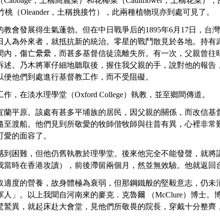
abbage，土稱高麗菜）和花椰菜（Cauliflower，土稱
夾竹桃（Oleander，土稱挑接竹），此兩種植物現亦到處可見了。
親主持的教會發展得生氣蓬勃。但在中日戰爭后的1895年6月17日
日人為外來者，就抵抗新的統治。零星的戰鬥散見於各地。持有
間內，傷亡纍纍，而甚多基督信徒流離失所。有一次，父親曾往
訴述。乃木將軍仔細地聽取後，握住我父親的手，說對他的報告
以便他們到處進行基督教工作，而不受阻礙。
，在淡水理學堂（Oxford College）執教，並至鄉間傳道。
訪問宜蘭平原。該處有甚多平埔族的居民，因父親的關係，而改信
隨至渡船。他們見到所敬愛的牧師偕牧師與往昔有異，心裡非常
可愛的面容了。
感到困難，但他仍舊執教於理學堂。後來他完全不能發聲，就將
我當時在香港攻讀），前後滯留兩個月，然並無效驗。他就返回
取適度的營養，故身體極為衰弱，但那鋼鐵般的堅毅意志，仍未
人」。以上我聞自河南來的麥克．克魯爾 （McClure）博士
驚鷲異，就起床赴大會堂，見他們所敬畏的院長，穿戴十分整齊