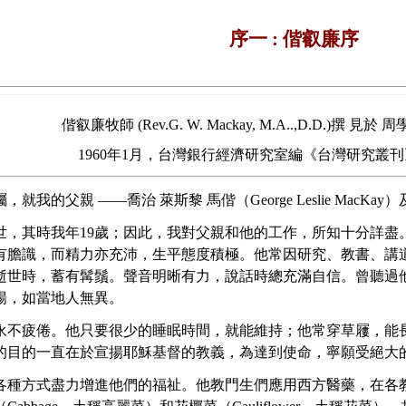
序一 : 偕叡廉序
偕叡廉牧師 (Rev.G. W. Mackay, M.A..,D.D.)撰
1960年1月，台灣銀行經濟研究室編《台灣研究叢刊》第6
我的父親 ——喬治 萊斯黎 馬偕（George Leslie MacK
日逝世，其時我年19歲；因此，我對父親和他的工作，所知十分
有膽識，而精力亦充沛，生平態度積極。他常因研究、教書、講
逝世時，蓄有髯鬚。聲音明晰有力，說話時總充滿自信。曾聽過
暢，如當地人無異。
永不疲倦。他只要很少的睡眠時間，就能維持；他常穿草屨，能
的目的一直在於宣揚耶穌基督的教義，為達到使命，寧願受絕大
各種方式盡力增進他們的福祉。他教門生們應用西方醫藥，在各