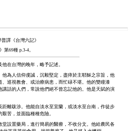
 見於 周學普譯《台灣六記》
9種 p.3-4。
ay）及他在台灣的晚年，略予記述。
詳盡。他為人信仰虔誠，沉毅堅定，盡瘁於主耶穌之宗旨，他
道、巡視教會、或治療病患，而忙碌不堪。他的雙瞳漆
他講話的人們，常說他們絕不曾忘記他的。他是天賦的演
長距離跋涉。他能自淡水至宜蘭，或淡水至台南，作徒步
的艱苦，並面臨種種危險。
教堂設置藥局，進行簡易的醫療，不收分文。他給農民各