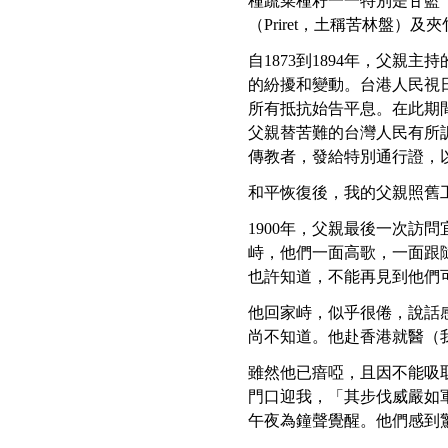
種蔬菜種籽一一特別是甘籃（C
（Priret，土稱苦林盤）及
自1873到1894年，父
的紛擾和變動。台港人民視
所有抵抗始告平息。在此期
父親替苦難的台灣人民有所
傳教者，發給特別通行證，
和平恢復後，我的父親照舊工作
1900年，父親最後一次
峙，他們一面高歌，一面跟
也許知道，不能再見到他們
他回家峙，似乎很倦，說話
尚不知道。他赴香港就醫（
雖然他已瘖啞，且因不能吸
門口迎我，「其步伐威嚴如軍
午夜為鐘聲覺醒。他們感到