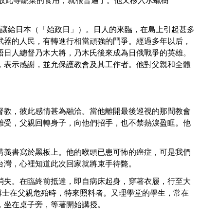
花菜），故此等蔬菜的食用，就很普遍了。他又移入水蠟樹
，台灣讓給日本（「始政日」）。日人的來臨，在島上引起甚多
武器的人民，有轉進行相當頑強的鬥爭。經過多年以后，
晤日人總督乃木大將，乃木氏後來成為日俄戰爭的英雄。
，表示感謝，並允保護教會及其工作者。他對父親和全體
基督教，彼此感情甚為融洽。當他離開最後巡視的那間教會
難受，父親回轉身子，向他們招手，也不禁熱淚盈眶。他
講義書寫於黑板上。他的喉頭已患可怖的癌症，可是我們
台灣，心裡知道此次回家就將束手待斃。
消失。在臨終前抵達，即自病床起身，穿著衣履，行至大
。博士在父親危殆時，特來照料者。又理學堂的學生，常在
，坐在桌子旁，等著開始講授。