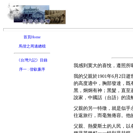
首頁Home
馬偕之周邊總檔
《台灣六記》目錄
我感到寞大的喜悅，遵照所囑，就
序一 : 偕叡廉序
我的父親於1901年6月2
的高度適中，胸部發達，既
黑，炯炯有神；黑髮，直至
說家，中國話（台語）的流
父親的另一特徵，就是似乎
往返旅行，而毫無倦容。他
父親、熱愛斯土的人民，以