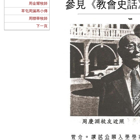
參見《教會史話》
周金耀牧師
草屯周漏再小傳
周聯華牧師
下一頁