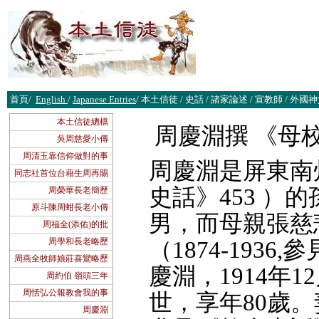
首頁
/
English
/
Japanese Entries
/
本土信徒
/
史話
/
諸
家論述
/
宣教師
/
外國神
本土信徒總檔
周慶淵撰 《母校長中
吳周慈愛小傳
周清玉靠信仰做對的事
周慶淵是屏東南
同志社首位台藉生周再賜
史話》453 ）的
周榮華長老簡歷
原斗陳周蚶長老小傳
男，而母親張慈悲
周福全(添佑)的批
周學和長老略歷
（1874-193
周燕全牧師娘莊喜鸞略歷
慶淵，1914年12
周約伯 嶺頭三年
周恬弘公報教會我的事
世，享年80歲。妻
周慶淵