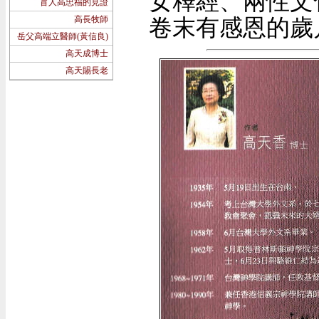
女釋經、兩性文
盲人高忠福的見證
高長牧師
卷末有感恩的歲
岳父高端立醫師(黃信良)
高天成博士
高天賜長老