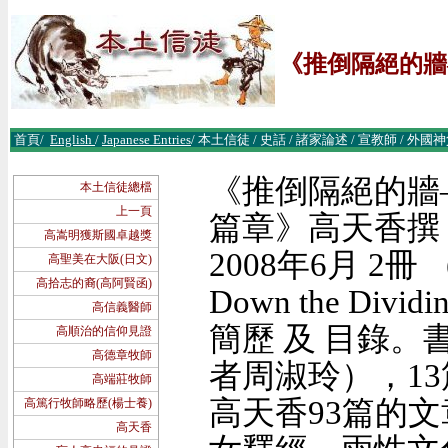
《推倒隔絕的牆
首頁
/
English
/
Japanese Entries
/
本土信徒
/
史話
/
諸
家論述
/
宣教師
/
外國神
《推倒隔絕的牆
本土信徒總檔
上一頁
篇章》高天香撰
高嵩明獲斯國卓越獎
2008年6月 2冊 
高聖美在大阪(日文)
高拾志的裔(高阿賢函)
Down the Divid
高信義醫師
簡歷 及 目錄。
高順治的信仰見證
高德章牧師
者周淑玲），1
高端莊牧師
高天香93篇的
高篤行牧師略歷(楊士養)
高天香