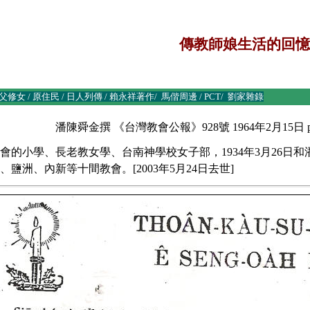
傳教師娘生活的回憶
父修女
/
原住民
/
日人列傳
/
賴永祥著作
/
馬偕周邊
/
PCT
/
劉家雜錄
潘陳舜金撰 《台灣教會公報》928號 1964年2月15日 p.
會的小學、長老教女學、台南神學校女子部，1934年3月26日
鹽洲、內新等十間教會。[2003年5月24日去世]