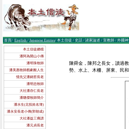
首頁
/
English
/
Japanese Entries
/
本土信徒
/
史話
/
諸
家論述
/
宣教師
/
外國神
本土信徒總檔
潘阿為開山小傳
陳舜金，陳邦之長女，讀過教
潘明珠牧師
勢、水上、木柵、屏東、民和、
潘美惠牧師戲劇般人生
憶先父潘銘哲長老
潘明忠牧師
大社潘存仁長老
潘聰傑牧師簡介
潘水生(北投姓名簿)
潘永安長老小傳(郭朝成)
大社潘益三裔譜
潘元貞長老