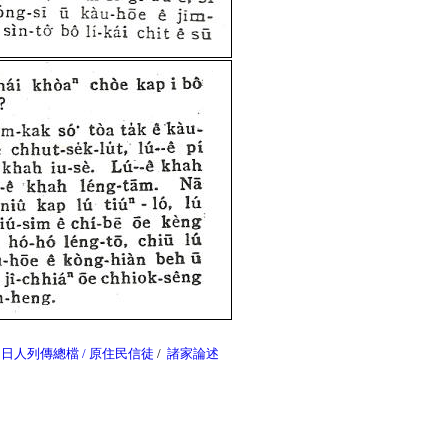
日人列傳總檔
/
原住民信徒
/
諸家論述