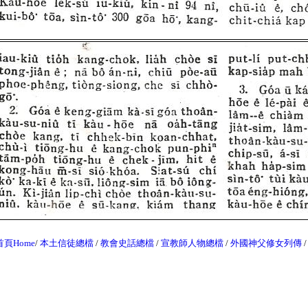
首頁Home
/
本土信徒總檔
/
教會史話總
檔
/
宣教師人物總
檔
/
外國神父修女列傳
/