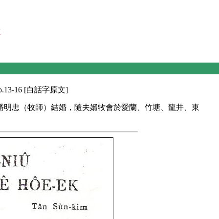
13-16 [白話字原文]
和潘明忠（牧師）結婚，隨夫婿牧會於愛蘭、竹塘、龍井、東