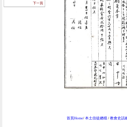
下一頁
首頁Home
/
本土信徒總檔
/
教會史話