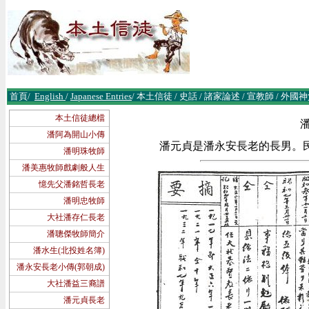
首頁
/
English
/
Japanese Entries
/
本土信徒
/
史話
/
諸
家論述
/
宣教師
/
外國神
本土信徒總檔
潘阿為開山小傳
潘元貞是潘永安長老的長男。民前26
潘明珠牧師
潘美惠牧師戲劇般人生
憶先父潘銘哲長老
潘明忠牧師
大社潘存仁長老
潘聰傑牧師簡介
潘水生(北投姓名簿)
潘永安長老小傳(郭朝成)
大社潘益三裔譜
潘元貞長老