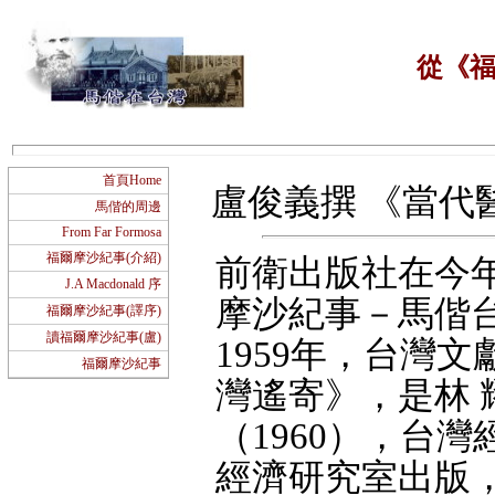
從《
首頁Home
盧俊義撰 《當代醫學》 
馬偕的周邊
From Far Formosa
福爾摩沙紀事(介紹)
前衛出版社在今年(
J.A Macdonald 序
摩沙紀事－馬偕
福爾摩沙紀事(譯序)
讀福爾摩沙紀事(盧)
1959年，台灣
福爾摩沙紀事
灣遙寄》，是林
（1960），台
經濟研究室出版