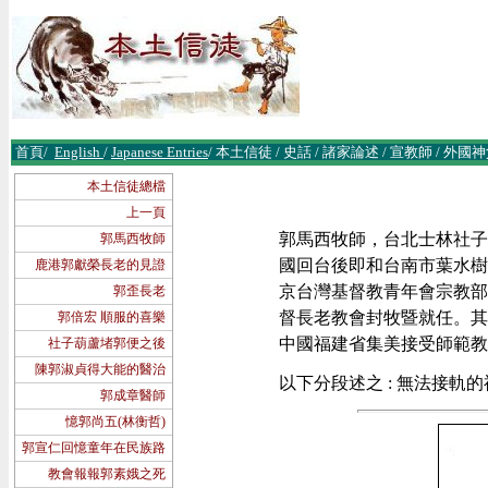
首頁
/
English
/
Japanese Entries
/
本土信徒
/
史話
/
諸
家論述
/
宣教師
/
外國神
本土信徒總檔
上一頁
郭馬西牧師，台北士林社子人
郭馬西牧師
國回台後即和台南市葉水樹女
鹿港郭獻榮長老的見證
京台灣基督教青年會宗教部主
郭歪長老
督長老教會封牧暨就任。其間
郭倍宏 順服的喜樂
中國福建省集美接受師範教育
社子葫蘆堵郭便之後
陳郭淑貞得大能的醫治
以下分段述之 : 無法接軌的神
郭成章醫師
憶郭尚五(林衡哲)
郭宣仁回憶童年在民族路
教會報報郭素娥之死