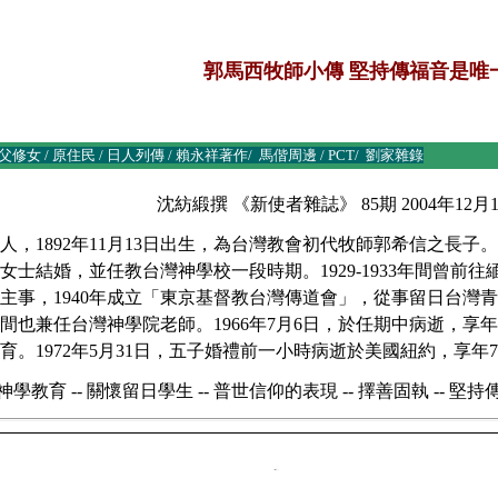
郭馬西牧師小傳 堅持傳福音是唯
父修女
/
原住民
/
日人列傳
/
賴永祥著作
/
馬偕周邊
/
PCT
/
劉家雜錄
沈紡緞撰 《新使者雜誌》 85期 2004年12月10日
，1892年11月13日出生，為台灣教會初代牧師郭希信之長子
士結婚，並任教台灣神學校一段時期。1929-1933年間曾前往
事，1940年成立「東京基督教台灣傳道會」，從事留日台灣青年
也兼任台灣神學院老師。1966年7月6日，於任期中病逝，享年7
。1972年5月31日，五子婚禮前一小時病逝於美國紐約，享年7
學教育 -- 關懷留日學生 -- 普世信仰的表現 -- 擇善固執 -- 堅