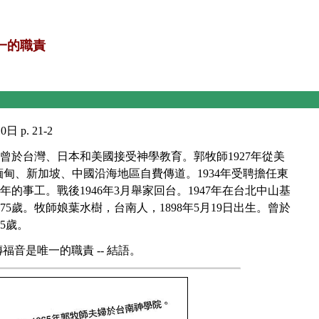
一的職責
 p. 21-2
。曾於台灣、日本和美國接受神學教育。郭牧師1927年從美
緬甸、新加坡、中國沿海地區自費傳道。1934年受聘擔任東
的事工。戰後1946年3月舉家回台。1947年在台北中山基
5歲。牧師娘葉水樹，台南人，1898年5月19日出生。曾於
5歲。
持傳福音是唯一的職責 -- 結語。