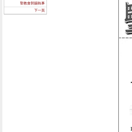
聖教會郭賜執事
下一頁