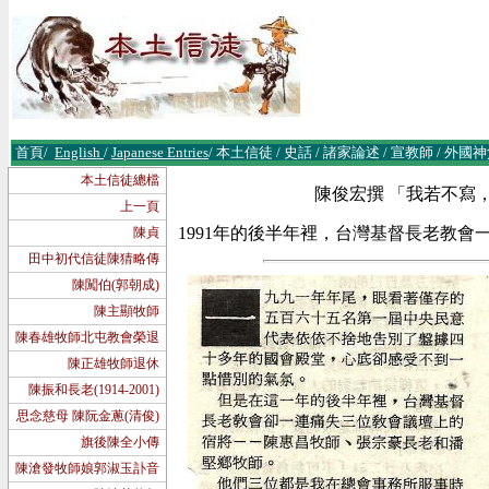
首頁
/
English
/
Japanese Entries
/
本土信徒
/
史話
/
諸
家論述
/
宣教師
/
外國神
本土信徒總檔
陳俊宏撰 「我若不寫，就有
上一頁
1991年的後半年裡，台灣基督長老教
陳貞
田中初代信徒陳猜略傳
陳闖伯(郭朝成)
陳主顯牧師
陳春雄牧師北屯教會榮退
陳正雄牧師退休
陳振和長老(1914-2001)
思念慈母 陳阮金蔥(清俊)
旗後陳全小傳
陳滄發牧師娘郭淑玉訃音