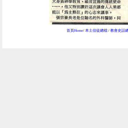
首頁Home
/
本土信徒總檔
/
教會史話