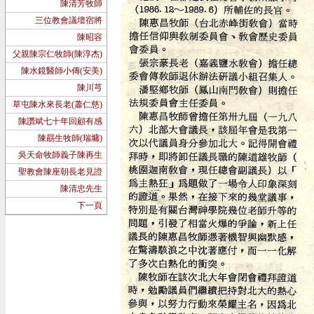
陳清芳牧師
三位教會議壇宿將
陳昭容
父親陳宗仁牧師(陳淳杰)
陳水鏡醫師小傳(安美)
陳川芎
草屯陳水來長老(蕭仁慈)
陳讚斌七十年回顧有感
陳勗生牧師(瑞墉)
吳天命牧師義子陳再生
聖教會陳座朝長老見證
陳清忠先生
下一頁