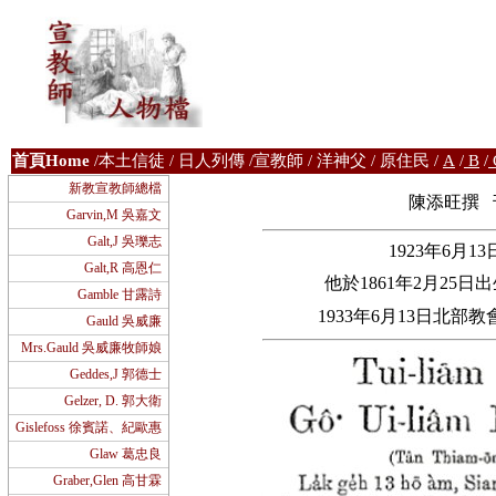
首
頁Home
/
本土信徒
/
日人列傳
/
宣教師
/
洋神父
/
原住民
/
A
/
B
/
新教宣教師總檔
陳添旺撰
Garvin,M 吳嘉文
Galt,J 吳瓅志
1923
年
6
月
13
Galt,R 高恩仁
他於
1861
年
2
月
25
日出
Gamble 甘露詩
1933
年
6
月
13
日北部教
Gauld 吳威廉
Mrs.Gauld 吳威廉牧師娘
Geddes,J 郭德士
Gelzer, D. 郭大衛
Gislefoss 徐賓諾、紀歐惠
Glaw 葛忠良
Graber,Glen 高甘霖