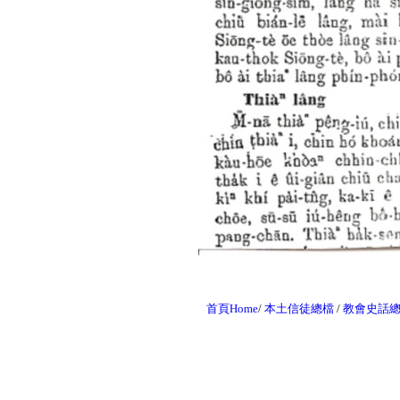
首頁Home
/
本土信徒總檔
/
教會史話