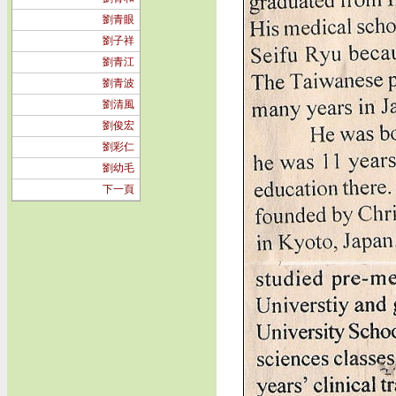
劉青眼
劉子祥
劉青江
劉青波
劉清風
劉俊宏
劉彩仁
劉幼毛
下一頁