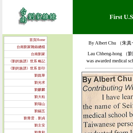
First U
首頁Home
By Albert Chu （朱
台南劉家雜錄總檔
Lau Chheng-hong （劉清風
台南劉家
was awarded medical sch
《劉的族譜》世系 略記
《劉的族譜》世系 影印
劉崑華
劉光求
劉麒麟
劉大粒
劉瑞山
劉錫五
劉青雲．劉貞
劉主安
劉青和