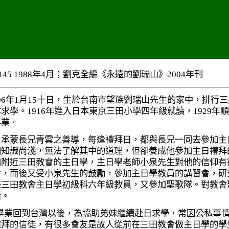
145 1988
年
4
月；劉克全編《永遠的劉瑞山》
2004
年刊
06
年
1
月
15
十日，生於台南市望族劉瑞山先生的家中，排行三
本求學。
1916
年進入日本東京三田小學四年級就讀，
1929
年順
事業。
蒙長兄青雲之善導，每逢禮拜日，都與長兄一同去參加主日
因知識尚淺，無法了解其中的道理，但卻養成他參加主日禮拜
加附近三田教會的主日學，主日學老師小泉先生對他的信仰有
會，而後又受小泉先生的鼓勵，參加主日學教員的講習會，研
任三田教會主日學初級科六年級教員，又參加聖歌隊。對教會
活。
畢業回到台灣以後，為協助弟妹繼續赴日求學，常因公私事
禮拜的信徒，有很多會友是故人從前在三田教會做主日學的學