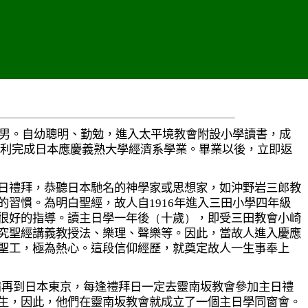
男。自幼聰明、勤勉，進入太平境教會附設小學讀書，成
利完成日本應慶義熟大學經濟系學業。畢業以後，立即返
禮拜，恭聽日本馳名的神學家或思想家，如沖野岩三郎教
的習慣。為明白聖經，故人自
1916
年進入三田小學四年級
很好的指導。讀主日學一年後
（
十歲
）
，即受三田教會小崎
究聖經講義教授法、樂理、聲樂等。因此，當故人進入慶應
聖工，極為熱心。這段信仰經歷，就奠定故人一生事奉上
情再到日本東京，每逢禮拜日一定去靈南坂教會參加主日禮
生，因此，他們在靈南坂教會就成立了一個主日學同窗會。