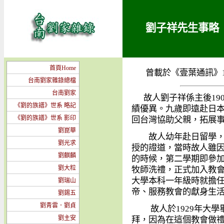
劉子祥先生事略
首頁Home
曾載於《壹葉通訊》
台南劉家雜錄總檔
台南劉家
故人劉子祥係主後
19
《劉的族譜》世系 略記
績優異。九歲即遠赴日
《劉的族譜》世系 影印
回台灣協助父親，拓展
劉崑華
故人幼年赴日留學，承
劉光求
授的證道，當時故人雖
劉麒麟
的時候，第二學期即參
劉大粒
牧師洗禮，正式加入教
大學本科一年級時就擔
劉瑞山
帝、服務教會的獻身生
劉錫五
劉青雲．劉貞
故人於
1929
年大學
劉主安
拜，因為在這個教會做