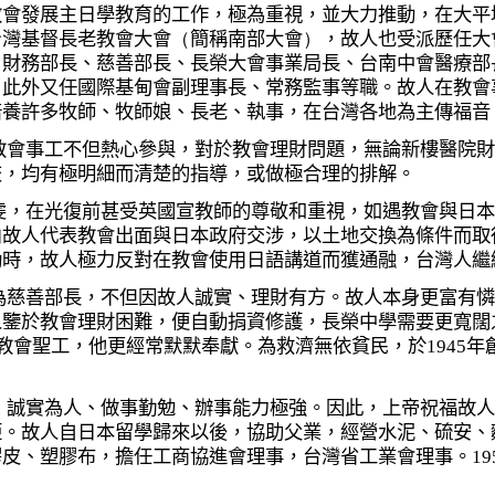
教會發展主日學教育的工作，極為重視，並大力推動，在大平
台灣基督長老教會大會
（
簡稱南部大會
）
，故人也受派歷任大
、財務部長、慈善部長、長榮大會事業局長、台南中會醫療部
。此外又任國際基甸會副理事長、常務監事等職。故人在教會
培養許多牧師、牧師娘、長老、執事，在台灣各地為主傳福音
事工不但熱心參與，對於教會理財問題，無論新樓醫院財
交，均有極明細而清楚的指導，或做極合理的排解。
在光復前甚受英國宣教師的尊敬和重視，如遇教會與日本
由故人代表教會出面與日本政府交涉，以土地交換為條件而取
動時，故人極力反對在教會使用日語講道而獲通融，台灣人繼
善部長，不但因故人誠實、理財有方。故人本身更富有憐
人鑒於教會理財困難，便自動捐資修護，長榮中學需要更寬闊
教會聖工，他更經常默默奉獻。為救濟無依貧民，於
1945
年
實為人、做事勤勉、辦事能力極強。因此，上帝祝福故人
鉅。故人自日本留學歸來以後，協助父業，經營水泥、硫安、
膠皮、塑膠布，擔任工商協進會理事，台灣省工業會理事。
19