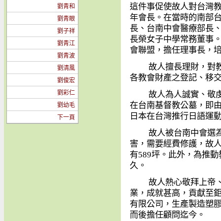
這件事促使故人對台灣
劉青和
年會長。在當時的南部
劉青眼
長、台南中會醫療部長
劉子祥
長榮女子中學常務董事
劉青江
會聯盟，擔任理事長，
劉青波
故人擅長理財，對教會
劉清風
各教會財產之登記、移
劉俊宏
劉彩仁
故人為人誠實、敬虔，
在台南基督教公墓，即
劉幼毛
日本在台灣推行日語運
下一頁
故人被台南中會選為慈
害，需要經費修護，故
有
589
坪。此外，為推動
久。
故人熱心敬拜上帝、誠
業，成就甚高，貢獻至
有限公司，生產製造塑
而後擔任顧問迄今。