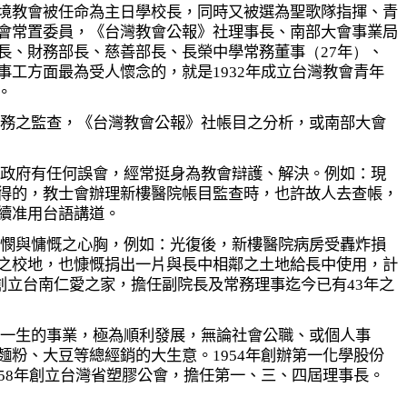
境教會被任命為主日學校長，同時又被選為聖歌隊指揮、青
會常置委員，《台灣教會公報》社理事長、南部大會事業局
長、財務部長、慈善部長、長榮中學常務董事
（27
年
）
、
事工方面最為受人懷念的，就是
1932
年成立台灣教會青年
。
務之監查，《台灣教會公報》社帳目之分析，或南部大會
政府有任何誤會，經常挺身為教會辯護、解決。例如：現
得的，教士會辦理新樓醫院帳目監查時，也許故人去查帳，
續准用台語講道。
憫與慵慨之心胸，例如：光復後，新樓醫院病房受轟炸損
之校地，也慷慨捐出一片與長中相鄰之土地給長中使用，計
創立台南仁愛之家，擔任副院長及常務理事迄今已有
43
年之
一生的事業，極為順利發展，無論社會公職、或個人事
麵粉、大豆等總經銷的大生意。
1954
年創辦第一化學股份
58
年創立台灣省塑膠公會，擔任第一、三、四屆理事長。