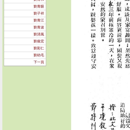
劉青眼
劉子祥
劉青江
劉青波
劉清風
劉俊宏
劉彩仁
劉幼毛
下一頁