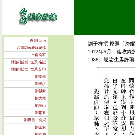
首頁Home
劉子祥撰 原題「跨耀
台南劉家雜錄總檔
1972年5月，後收錄
台南劉家
1988）思念生毋許瓊花
《劉的族譜》世系 略記
《劉的族譜》世系 影印
劉崑華
劉光求
劉麒麟
劉大粒
劉瑞山
劉錫五
劉青雲．劉貞
劉主安
劉青和