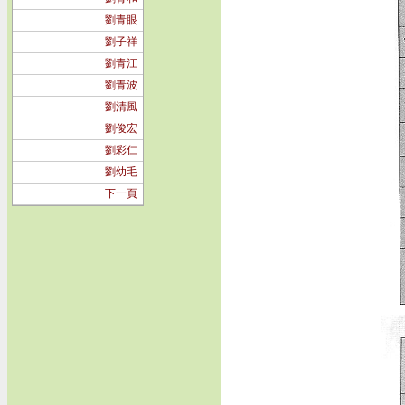
劉青眼
劉子祥
劉青江
劉青波
劉清風
劉俊宏
劉彩仁
劉幼毛
下一頁