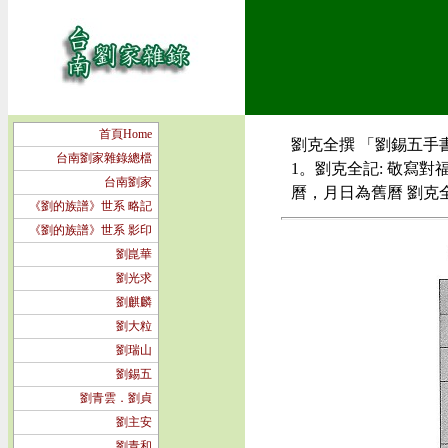
首頁Home
劉克全撰 「劉錫五手書
台南劉家雜錄總檔
1。劉克全記: 敬寫對
台南劉家
曆，月日為舊曆 劉克
《劉的族譜》世系 略記
《劉的族譜》世系 影印
劉崑華
劉光求
劉麒麟
劉大粒
劉瑞山
劉錫五
劉青雲．劉貞
劉主安
劉青和