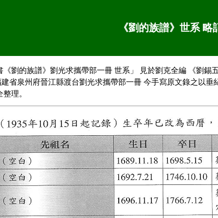
《劉的族譜》世系 略
《劉的族譜》劉光求攜帶部一冊 世系」 見於劉克全編 《劉錫五家族族
福建省泉州府晉江縣渡台劉光求攜帶部一冊 今手寫原文錄之以垂紀念
全整理。