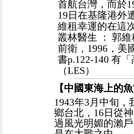
首航台灣，而於
1
19
日在基隆港外
維租幸運的在這
叢林醫生
：
郭維
前衛，
1996
，美
書
p.122-140
有「
（LES）
【中國東海上的魚
1943
年
3
月中旬，
鄉台北，
16
日從神
過風光明媚的瀨戶
是在大戰之中。