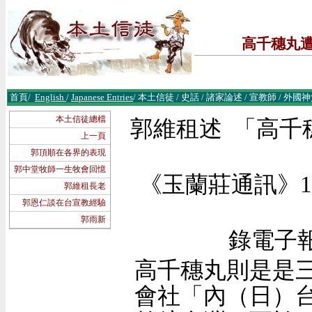
高千穗丸
首頁
/
English
/
Japanese Entries
/
本土信徒
/
史話
/
諸
家論述
/
宣教師
/
外國神
本土信徒總檔
郭維租述
「高千
上一頁
郭頂順在各界的表現
郭中堂牧師一生牧會回憶
《玉蘭莊通訊》
郭維租長老
郭恩仁談在台宣教經驗
郭雨新
錄電子
高千穗丸則是是
會社「內
（
日
）