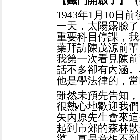
【鐵門開啟了】
（
1943
年
1
月
10
日前
一天，太陽露臉了
重要科目停課，我
葉拜訪陳茂源前輩
我第一次看見陳前
話不多卻有內涵。
他是學法律的，當
雖然未預先告知，
很熱心地歡迎我們
矢內原先生會來這
起到市郊的森林散
驚，真是意想不到