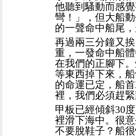
他聽到騷動而感覺
彎！」，但大船動
的一聲命中船尾，
再過兩三分鐘又挨
重，一發命中船體
在我們的正腳下。
等東西掉下來，船
的命運已定，船首
裡，我們必須趕緊
甲板已經傾斜
30
度
裡滑下海中。很意
不要脫鞋子？船很