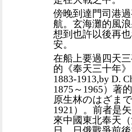
傍晚到達門司港過
航。玄海灘的風浪
想到也許以後再也
安。
在船上要過四天三
的《奉天三十年》
1883-1913,by D. C
1875
～
1965）
著
原生林の
はざま
1921
）。
前者是矢
來中國東北奉天（
日、日俄戰爭
前後