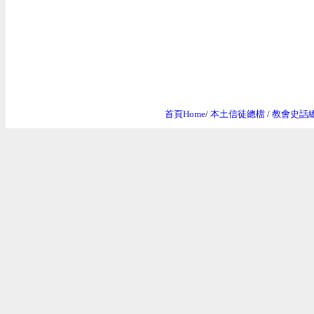
首頁Home
/
本土信徒總檔
/
教會史話