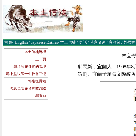
首頁
/
English
/
Japanese Entries
/
本土信徒
/
史話
/
諸
家論述
/
宣教師
/
外國神
本土信徒總檔
林宜瑩
上一頁
郭雨新，宜蘭人，1908年
郭頂順在各界的表現
策劃、宜蘭子弟張文隆編著
郭中堂牧師一生牧會回憶
郭維租長老
郭恩仁談在台宣教經驗
郭雨新