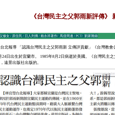
《台灣民主之父郭雨新評傳》 
父修女
/
原住民
/
日人列傳
/
賴永祥著作
/
馬偕周邊
/
PCT
/
劉家雜錄
台北報導 「認識台灣民主之父郭雨新 立傳評貢獻」《台灣教會公報》 319
8月24日出生於宜蘭市。 1985年8月2日病逝於美國。《台灣
，遠景出版社出版的。