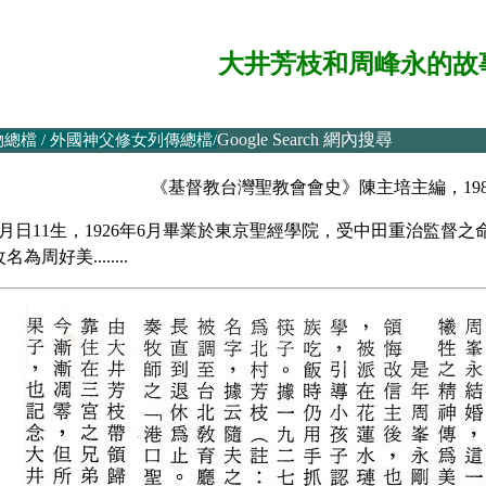
大井芳枝和周峰永的故
Google Search 網內搜尋
物總檔
/
外國神父修女列傳總檔
/
《基督教台灣聖教會會史》陳主培主編，1989年 
3月日11生，1926年6月畢業於東京聖經學院，受中田重治監督之
好美........