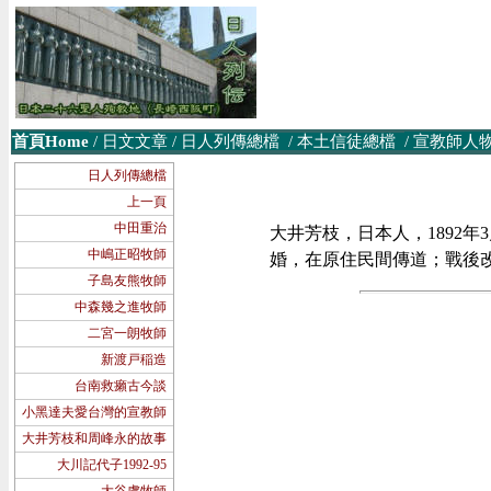
首頁Home
/
日文文章
/
日人列傳總檔
/
本土信徒
總檔
/
宣教師人
日人列傳總檔
上一頁
中田重治
大井芳枝，日本人，1892年
中嶋正昭牧師
婚，在原住民間傳道；戰後改名為周
子島友熊牧師
中森幾之進牧師
二宮一朗牧師
新渡戸稲造
台南救癩古今談
小黑達夫愛台灣的宣教師
大井芳枝和周峰永的故事
大川記代子1992-95