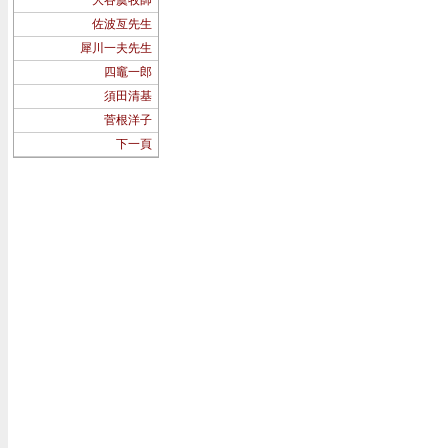
大谷虞牧師
佐波亙先生
犀川一夫先生
四竈一郎
須田清基
菅根洋子
下一頁