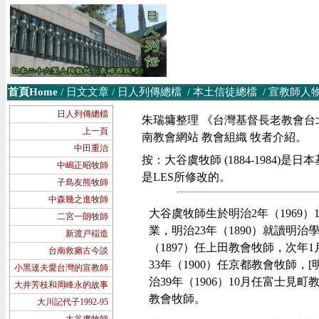
首頁Home
/
日文文章
/
日人列傳總檔
/
本土信徒
總檔
/
宣教師人
日人列傳總檔
朱瑞墉整理 《台灣基督長老教會台
上一頁
南教會網站 教會組織 牧者介紹。
中田重治
按：大谷虞牧師 (1884-1984)是日
中嶋正昭牧師
是LES所修改的。
子島友熊牧師
中森幾之進牧師
大谷虞牧師生於明治
2
年（
1969
）
二宮一朗牧師
業，明治
23
年（
1890
）就讀明治
新渡戸稲造
（
1897
）任上田教會牧師，次年
1
台南救癩古今談
33
年（
1900
）任京都教會牧師，
[
小黑達夫愛台灣的宣教師
治
39
年（
1906
）
10
月任富士見町
大井芳枝和周峰永的故事
教會牧師。
大川記代子1992-95