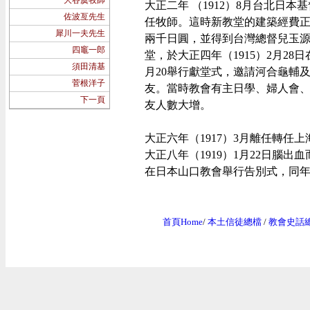
大谷虞牧師
大正二年 （
1912
）
8
月台北日本基
佐波亙先生
任牧師。這時新教堂的建築經費
犀川一夫先生
兩千日圓，並得到台灣總督兒玉
四竈一郎
堂，於大正四年（
1915
）
2
月
28
日
須田清基
月
20
舉行獻堂式，邀請河合龜輔
菅根洋子
友。當時教會有主日學、婦人會
下一頁
友人數大增。
大正六年（
1917
）
3
月離任轉任上
大正八年（
1919
）
1
月
22
日腦出血
在日本山口教會舉行告別式，同
首頁Home
/
本土信徒總檔
/
教會史話