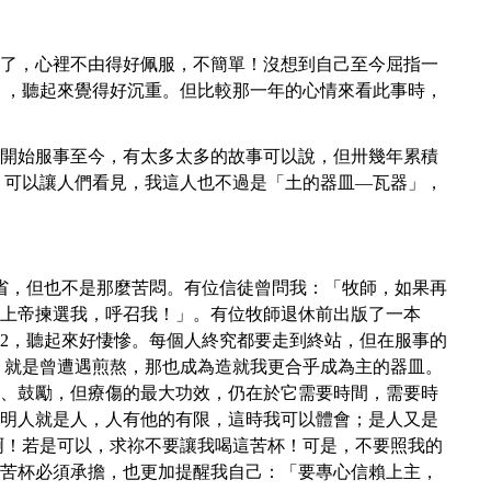
年了，心裡不由得好佩服，不簡單！沒想到自己至今屈指一
」，聽起來覺得好沉重。但比較那一年的心情來看此事時，
開始服事至今，有太多太多的故事可以說，但卅幾年累積
，可以讓人們看見，我這人也不過是「土的器皿—瓦器」，
省，但也不是那麼苦悶。有位信徒曾問我：「牧師，如果再
上帝揀選我，呼召我！」。有位牧師退休前出版了一本
.2，聽起來好悽慘。每個人終究都要走到終站，但在服事的
，就是曾遭遇煎熬，那也成為造就我更合乎成為主的器皿。
、鼓勵，但療傷的最大功效，仍在於它需要時間，需要時
明人就是人，人有他的有限，這時我可以體會；是人又是
啊！若是可以，求祢不要讓我喝這苦杯！可是，不要照我的
苦杯必須承擔，也更加提醒我自己：「要專心信賴上主，