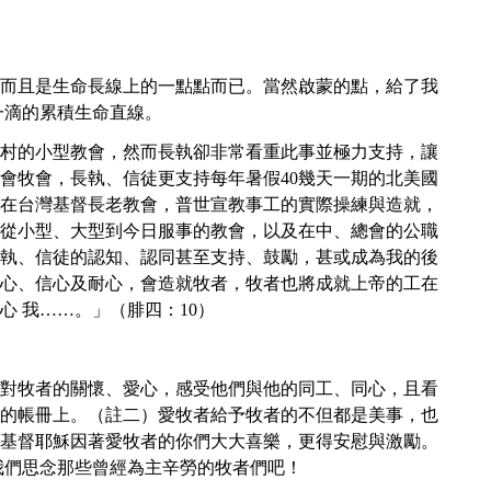
而且是生命長線上的一點點而已。當然啟蒙的點，給了我
一滴的累積生命直線。
村的小型教會，然而長執卻非常看重此事並極力支持，讓
會牧會，長執、信徒更支持每年暑假40幾天一期的北美國
在台灣基督長老教會，普世宣教事工的實際操練與造就，
從小型、大型到今日服事的教會，以及在中、總會的公職
執、信徒的認知、認同甚至支持、鼓勵，甚或成為我的後
心、信心及耐心，會造就牧者，牧者也將成就上帝的工在
 我……。」（腓四：10）
對牧者的關懷、愛心，感受他們與他的同工、同心，且看
的帳冊上。（註二）愛牧者給予牧者的不但都是美事，也
基督耶穌因著愛牧者的你們大大喜樂，更得安慰與激勵。
我們思念那些曾經為主辛勞的牧者們吧！