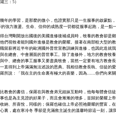
箴三：5）
幾年的學習，是那麼的微小，也證實那只是一生服事的啟蒙點，
等的強力激盪。生命、信仰的成熟度一切都從服事起跑，是一點
得台灣剛開放出國後的美國進修後補成員時，牧養的教會卻是鄉
他們視牧者能到國外進修是教會的榮耀。接著在南部較大型的教
職留薪將近半年的歐洲國外普世宣教訓練與進修，也因此造就我
與在總會、中會層面的普世事工。除了進修外，地方的教會牧養
與中、總會的事工服事又要盡責牧會，當然一定要有地方教會長
一直得到上帝滿滿無法述說的恩典。我相信教會長執、信徒的愛
羅所說：「我在主的生命裏有極大的喜樂，因為……你們向來關心
比教會的書信，保羅在與教會弟兄姐妹互動時，他每每體會信徒
事也是為主見證的好果子，而且會漸漸的增多，並歸於榮耀上帝
收納、所喜悅，同樣的；保羅也確信上帝必照祂榮耀的豐富，在
心裏，處在寒冷冬 季卻是充滿救主誕生的溫馨時節這一刻，讓