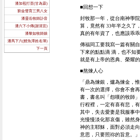
潘加苞打歪(甘為霖)
■回想一下
劉金聲育三男八女
封牧那一年，從台南神學院
潘靈岳牧師訃音
算，竟然有 33年半之久
潘六下小傳(謝清宜)
真的有年資了，也應該乖乖
潘黎如牧師娘
潘馬下六(鯉魚潭姓名簿)
傳福同工要我寫一篇有關自
下一頁
下來的點點滴 滴，也不知
就是有上帝的恩典、榮耀的
■熬煉人心
「鼎為煉銀，爐為煉金，惟
有一次的選擇，你會不會再
書，書名叫「怨嘆的牧師」
行程裡，一定有喜有悲，有
其中，失去愛妻是我服事中
光慢慢淡化那哀傷，雖然身
神的主耶穌，面對必須走向
意思，只要照祢的旨意。」