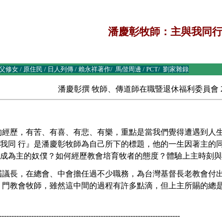
潘慶彰牧師：主與我同
父修女
/
原住民
/
日人列傳
/
賴永祥著作
/
馬偕周邊
/
PCT
/
劉家雜錄
潘慶彰撰 牧師、傳道師在職暨退休福利委員會 20
的經歷，有苦、有喜、有悲、有樂，重點是當我們覺得遭遇到人
我同 行』是潘慶彰牧師為自己所下的標題，他的一生因著主的
成為主的奴僕？如何經歷教會培育牧者的態度？體驗上主時刻與
2屆議長，在總會、中會擔任過不少職務，為台灣基督長老教會付
 門教會牧師，雖然這中間的過程有許多點滴，但上主所賜的總
-------------------------------------------------------------------------