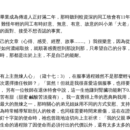
畢業成為傳道人正好滿二年，那時聽到較資深的同工牧會有11
了，難怪年輕的同工有時好意、無意、有意、故意的叫小弟「大老
的面對、接受不想否認的事實。
己的文章（心得、感受、經歷、故事……。）我很樂意，因為從
要如何濃縮取捨，就順著感覺想到那說到那，只希望自己的分享
時，那都是出於上主，不是自己的能耐。
有上主熬煉人心」（箴十七：3），在服事過程雖然不是那麼輕
次選擇擔任牧師？」「當然！但就是我很喜愛這個服事，也得要
， 另有一位牧師在退休特會中說，這一生他賺到腎臟功能剩下0
苦有甜（甜蜜 鹹酸苦淡攏有）。我一直覺得上帝的恩典夠我用
最大的熬煉之一，那時關心的弟兄姐妹用不同的方式安慰、支持
為時常輔導幫助別人的牧者，也同樣需要時間來療傷，這在在證
釘十字架的使命時，祂也曾跪地迫切向上主祈求：「我的父親 
生命的過程除了因使命而必須付出的代價以外，還有太多太多的