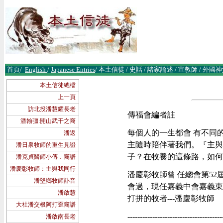
首頁
/
English
/
Japanese Entries
/
本土信徒
/
史話
/
諸
家論述
/
宣教師
/
外國神
本土信徒總檔
上一頁
訪北投潘慧耀長老
傳福會編者註
潘翰彊:開山武干之裔
每個人的一生都會 有不同
潘返
主隨時陪伴著我們。『主與
潘日泉牧師的重生見證
子？在牧養的這條路，如何
潘克貞醫師小傳．裔譜
潘慶彰牧師：主與我同行
潘慶彰牧師曾 任總會第5
潘堅鄉牧師訃音
會過，現任嘉義中會嘉義東
潘啟慧
打拼的牧者---潘慶彰牧師
大社潘交根阿打歪裔譜
--------------------------------------
潘啟南長老