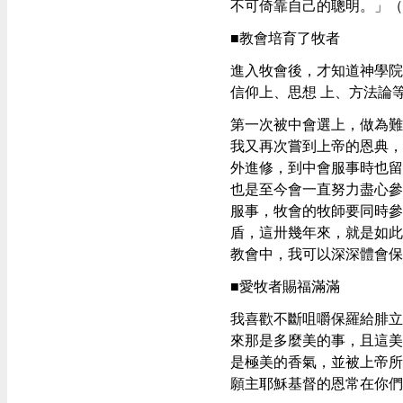
不可倚靠自己的聰明。」（
■教會培育了牧者
進入牧會後，才知道神學院
信仰上、思想 上、方法論
第一次被中會選上，做為難
我又再次嘗到上帝的恩典，
外進修，到中會服事時也留
也是至今會一直努力盡心參
服事，牧會的牧師要同時參
盾，這卅幾年來，就是如此
教會中，我可以深深體會保
■愛牧者賜福滿滿
我喜歡不斷咀嚼保羅給腓立
來那是多麼美的事，且這美
是極美的香氣，並被上帝所
願主耶穌基督的恩常在你們