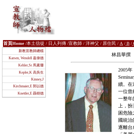
首
頁Home
/
本土信徒
/
日人列傳
/
宣教師
/
洋神父
/
原住民
/
A
/
B
/
新教宣教師總檔
林昌華撰 《
Karsen, Wendell 嘉偉德
Kehler,Sr 馬素珊
2005
Kepler,K 高吳生
Sem
Kinney,J
續。在
Kirchmaier,E 郭以德
一位曾
Knettler,E 聶樹德
一整年
上，扮
困危險
國統治
逐離台