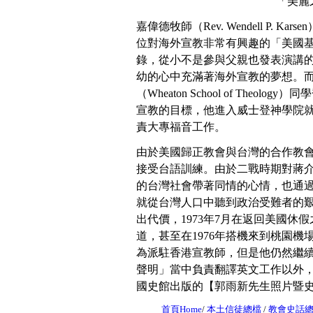
「美麗
嘉偉德牧師（Rev. Wendell P. K
位對海外宣教非常有興趣的「美國基督歸正教
錄，從小不是參與父親也發表演講
幼的心中充滿著海外宣教的夢想。而
（Wheaton School of The
宣教的目標，他進入威士登神學院就
責大專福音工作。
由於美國歸正教會與台灣的合作教
接受台語訓練。由於二戰時期對蔣
的台灣社會帶著同情的心情，也通
就從台灣人口中聽到政治受難者的
出代價，1973年7月在返回美國
道，甚至在1976年搭機來到桃園機
為派駐香港宣教師，但是他仍然繼
聲明」當中負責翻譯英文工作以外，
國史館出版的【郭雨新先生照片暨
首頁Home
/
本土信徒總檔
/
教會史話