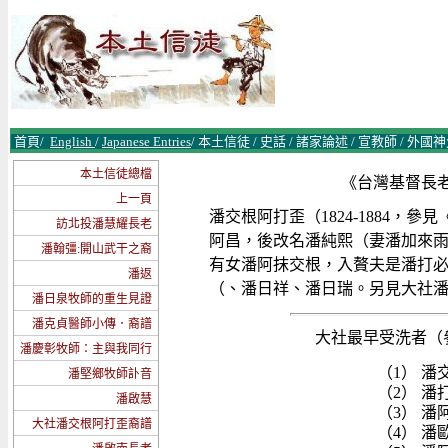
首頁
/
English
/
Japanese Entries
/
本土信徒
/
史話
/
諸
家論述
/
宣教師
/
外國神
本土信徒總檔
《台灣基督長老教
上一頁
潘交根阿打歪（1824-1884，參
訪北投潘慧耀長老
阿昌，後改名潘純熙（妻潘加來雨
潘翰彊:開山武干之裔
有女潘阿抹交根，入贅夫是潘打
潘返
（、潘日祥、潘日瑞。另見大社
潘日泉牧師的重生見證
潘克貞醫師小傳．裔譜
大社最早受洗者（
潘慶彰牧師：主與我同行
（1） 
潘堅鄉牧師訃音
（2） 
潘啟慧
（3） 
大社潘交根阿打歪裔譜
（4） 潘