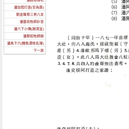
潘啟南長老
（5） 潘
（6） 潘
潘加苞打歪(甘為霖)
（7） 潘
劉金聲育三男八女
（8） 潘
潘靈岳牧師訃音
潘六下小傳(謝清宜)
潘黎如牧師娘
潘馬下六(鯉魚潭姓名簿)
下一頁