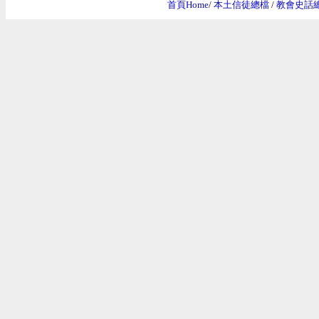
首頁Home
/
本土信徒總檔
/
教會史話