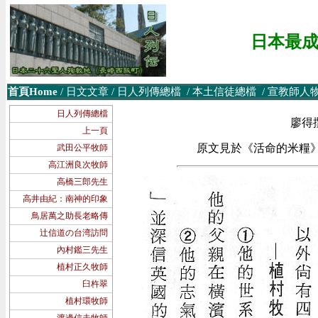
日本最成功
首頁Home
/
日文文章
/
日人列傳總檔
/
本土信徒
總檔
/
宣教師人
日人列傳總檔
廖得
上一頁
原文見於《活命的米糧》，
武田公平牧師
高江洲良次牧師
高橋三郎先生
高井由紀：南神的印象
鳥居萬之助長老略傳
辻信道の台湾訪問
內村鑑三先生
植村正久牧師
臼杵翠
植村環牧師