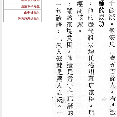
渡邊信夫牧師
山室軍平先生
山中樵先生
矢內原忠雄先生