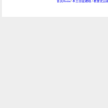
首頁Home
/
本土信徒總檔
/
教會史話