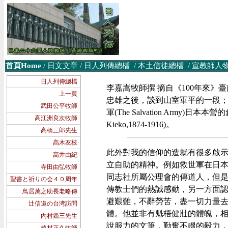
首頁Home
/
日文文章
/
日人列傳總檔
/
本土信徒
總檔
/
宣教師人
日人列傳總檔
李嘉嵩牧師撰 摘自《100年來》臺南
上一頁
忠雄之後，談到山室軍平的一段；無題。山室
武田公平牧師
軍(The Salvation Army)
高江洲良次牧師
Kieko,1874-1916)。
高橋三郎先生
高木友枝
此外對我的信仰的造就有很多啟
高井由紀
立自助的精神。例如救世軍在日
寺田由弘牧師
同志社所屬公理會的傳道人，但
聖書と祈りの会４０周年
傳教士們的熱誠感動，另一方面
鳥居萬之助長老略傳
避艱難，不辭勞苦，盡一切力量
辻信道の台湾訪問
體。他並非有魁梧健壯的體魄，
內村鑑三先生
說服力的文筆，勤奮不輟的毅力