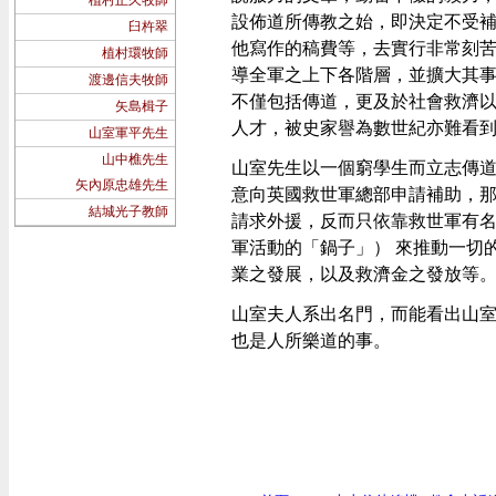
植村正久牧師
設佈道所傳教之始，即決定不受
臼杵翠
他寫作的稿費等，去實行非常刻
植村環牧師
導全軍之上下各階層，並擴大其
渡邊信夫牧師
不僅包括傳道，更及於社會救濟
矢島楫子
人才，被史家譽為數世紀亦難看
山室軍平先生
山中樵先生
山室先生以一個窮學生而立志傳
矢內原忠雄先生
意向英國救世軍總部申請補助，
結城光子教師
請求外援，反而只依靠救世軍有
軍活動的「鍋子」）
來推動一切
業之發展，以及救濟金之發放等
山室夫人系出名門，而能看出山
也是人所樂道的事。