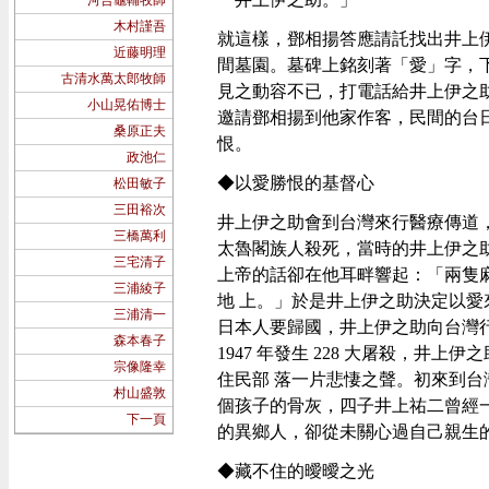
河合龜輔牧師
木村謹吾
就這樣，鄧相揚答應請託找出井上伊
近藤明理
間墓園。墓碑上銘刻著「愛」字，
古清水萬太郎牧師
見之動容不已，打電話給井上伊之
小山晃佑博士
邀請鄧相揚到他家作客，民間的台
桑原正夫
恨。
政池仁
◆以愛勝恨的基督心
松田敏子
三田裕次
井上伊之助會到台灣來行醫療傳道，
三橋萬利
太魯閣族人殺死，當時的井上伊之
三宅清子
上帝的話卻在他耳畔響起：「兩隻
三浦綾子
地 上。」於是井上伊之助決定以愛
三浦清一
日本人要歸國，井上伊之助向台灣
森本春子
1947 年發生 228 大屠殺，
宗像隆幸
住民部 落一片悲悽之聲。初來到台
村山盛敦
個孩子的骨灰，四子井上祐二曾經
下一頁
的異鄉人，卻從未關心過自己親生
◆藏不住的曖曖之光