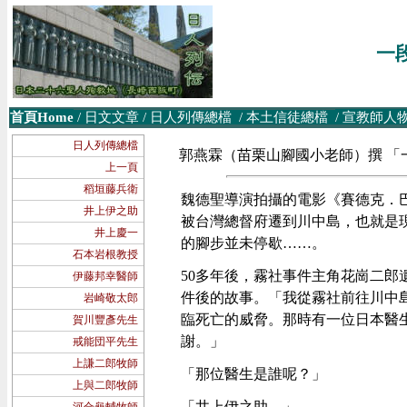
一
首頁Home
/
日文文章
/
日人列傳總檔
/
本土信徒
總檔
/
宣教師人
日人列傳總檔
郭燕霖（苗栗山腳國小老師）撰 「一段課本
上一頁
稻垣藤兵衛
魏德聖導演拍攝的電影《賽德克．巴
井上伊之助
被台灣總督府遷到川中島，也就是
井上慶一
的腳步並未停歇……。
石本岩根教授
50多年後，霧社事件主角花崗二
伊藤邦幸醫師
件後的故事。「我從霧社前往川中
岩崎敬太郎
臨死亡的威脅。那時有一位日本醫
賀川豐彥先生
謝。」
戒能団平先生
上謙二郎牧師
「那位醫生是誰呢？」
上與二郎牧師
「井上伊之助。」