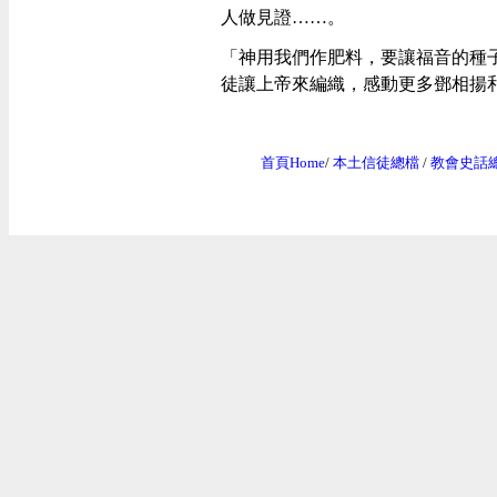
人做見證……。
「神用我們作肥料，要讓福音的種
徒讓上帝來編織，感動更多鄧相揚
首頁Home
/
本土信徒總檔
/
教會史話