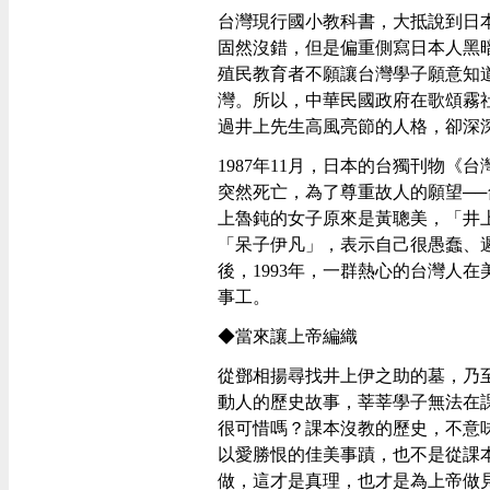
台灣現行國小教科書，大抵說到日
固然沒錯，但是偏重側寫日本人黑
殖民教育者不願讓台灣學子願意知
灣。所以，中華民國政府在歌頌霧
過井上先生高風亮節的人格，卻深
1987年11月，日本的台獨刊物《
突然死亡，為了尊重故人的願望──
上魯鈍的女子原來是黃聰美，「井
「呆子伊凡」，表示自己很愚蠢、
後，1993年，一群熱心的台灣人
事工。
◆當來讓上帝編織
從鄧相揚尋找井上伊之助的墓，乃
動人的歷史故事，莘莘學子無法在
很可惜嗎？課本沒教的歷史，不意
以愛勝恨的佳美事蹟，也不是從課
做，這才是真理，也才是為上帝做