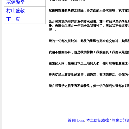
宗像隆幸
村山盛敦
然後將對耶穌所得之體驗，各方面的人要求要聴，我才逑
下一頁
為此後來我的至好朋友們要求成書。其中有如兄弟的伏見
冊。吉田先生將此一年完全為我犠牲了。所以我不知道要
理」。
我的一切都交託於神。此後的爭戰也完全也交給神。颱風阿，
我絕不離開耶穌，他是我的棟樑！我的船長！我要依照他
親愛的人阿，生在日本之土地的人們，儘可能在耶穌愛之
春天從黑土裏復生越過雪，踏過霜，要準備復活。受傷的
我在我還活之日子裏不能看見，但一切的勝利知道都在耶穌
首頁Home
/
本土信徒總檔
/
教會史話