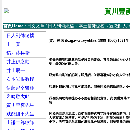
賀川豐彥
首頁Home
/
日文文章
/
日人列傳總檔
/
本土信徒
總檔
/
宣教師人
日人列傳總檔
賀川豊彦 (Kagawa Toyohiko, 1888-1960
上一頁
稻垣藤兵衛
受傷的靈魂耶穌穌的話是恩典的膏薬。其溫泉如給人心之
井上伊之助
聖，最強的的能力者。
井上慶一
耶穌親自是神的記號，即是話。並藉著耶穌神才向人帶有
石本岩根教授
耶穌對我是無比可親可愛形象。我在阿波的德島黒暗之�
伊藤邦幸醫師
岩崎敬太郎
我要接納成為教徒必��要有相當的覺悟。我 要購買爲 
徒。
賀川豐彥先生
戒能団平先生
阿波的吉野川流域，自從舊幕時代有了許多富裕自豪宅。然後其
大藍寢床之家培育。可是從明治的中途，阿波的吉野川流
倒下。所有都是為道德的腐敗氣分所䝉蔽。那麼美麗的吉
上謙二郎牧師