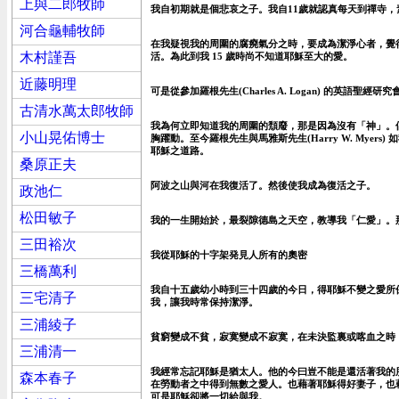
上與二郎牧師
我自初期就是個悲哀之子。我自11歲就認真每天到禪寺
河合龜輔牧師
在我疑視我的周圍的腐㾱氣分之時，要成為潔淨心者，覺
木村謹吾
活。為此到我 15 歲時尚不知道耶穌至大的愛。
近藤明理
可是從參加羅根先生(Charles A. Logan) 的英
古清水萬太郎牧師
我為何立即知道我的周圍的頹廢，那是因為沒有「神」。
小山晃佑博士
胸躍動。至今羅根先生與馬雅斯先生(Harry W. My
耶穌之道路。
桑原正夫
阿波之山與河在我復活了。然後使我成為復活之子。
政池仁
松田敏子
我的一生開始於，最裂隙德島之天空，教導我「仁愛」。
三田裕次
我從耶穌的十字架発見人所有的奧密
三橋萬利
我自十五歲幼小時到三十四歲的今日，得耶穌不變之愛所
三宅清子
我，讓我時常保持潔淨。
三浦綾子
貧窮變成不貧，寂寞變成不寂寞，在未決監裏或喀血之時
三浦清一
我經常忘記耶穌是猶太人。他的今曰豈不能是還活著我的朋友
森本春子
在勞動者之中得到無數之愛人。也藉著耶穌得好妻子，也
可是耶穌卻將一切給與我。