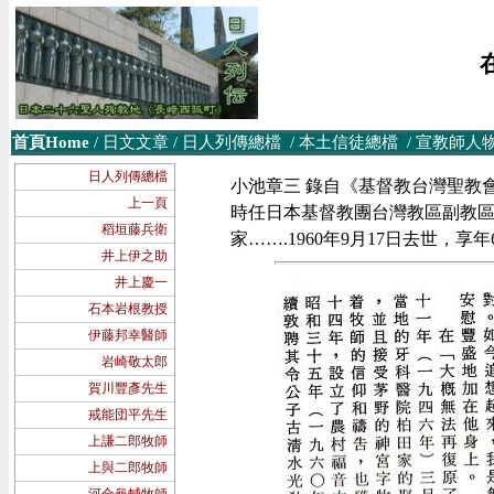
首頁Home
/
日文文章
/
日人列傳總檔
/
本土信徒
總檔
/
宣教師人
日人列傳總檔
小池章三 錄自《基督教台灣聖教會會史》
上一頁
時任日本基督教團台灣教區副教區
稻垣藤兵衛
家…….1960年9月17日去世，享年
井上伊之助
井上慶一
石本岩根教授
伊藤邦幸醫師
岩崎敬太郎
賀川豐彥先生
戒能団平先生
上謙二郎牧師
上與二郎牧師