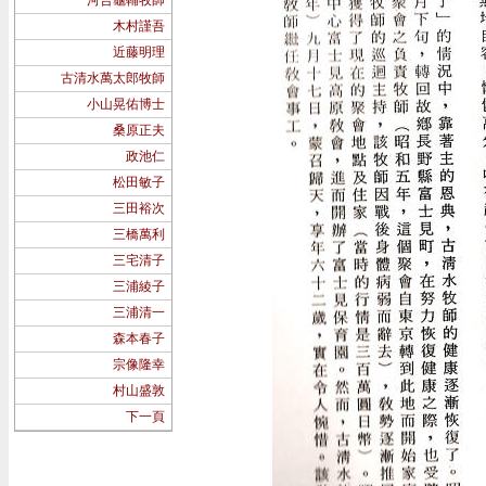
河合龜輔牧師
木村謹吾
近藤明理
古清水萬太郎牧師
小山晃佑博士
桑原正夫
政池仁
松田敏子
三田裕次
三橋萬利
三宅清子
三浦綾子
三浦清一
森本春子
宗像隆幸
村山盛敦
下一頁