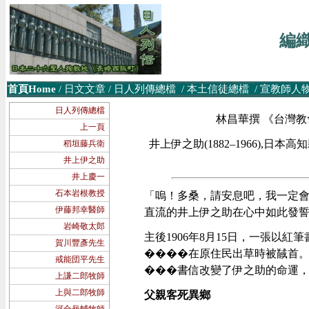
編
首頁Home
/
日文文章
/
日人列傳總檔
/
本土信徒
總檔
/
宣教師人
日人列傳總檔
林昌華撰 《台灣教會公
上一頁
井上伊之助(1882–1966),日
稻垣藤兵衛
井上伊之助
井上慶一
石本岩根教授
「嗚！多桑，請安息吧，我一定
伊藤邦幸醫師
直流的井上伊之助在心中如此發
岩崎敬太郎
主後1906年8月15日，一張以
賀川豐彥先生
����在原住民出草時被馘首。
戒能団平先生
���書信改變了伊之助的命運
上謙二郎牧師
上與二郎牧師
父親客死異鄉