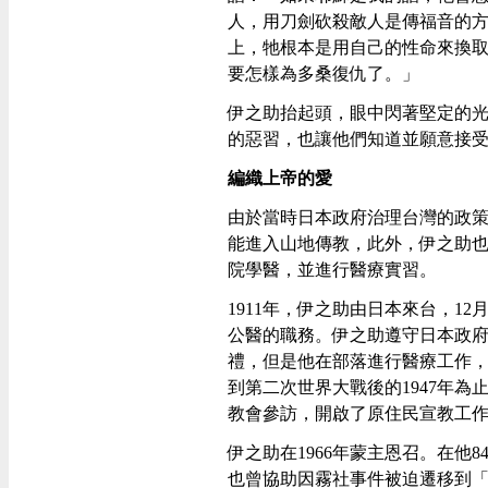
人，用刀劍砍殺敵人是傳福音的
上，牠根本是用自己的性命來換
要怎樣為多桑復仇了。」
伊之助抬起頭，眼中閃著堅定的
的惡習，也讓他們知道並願意接
編織上帝的愛
由於當時日本政府治理台灣的政
能進入山地傳教，此外，伊之助也
院學醫，並進行醫療實習。
1911年，伊之助由日本來台，1
公醫的職務。伊之助遵守日本政
禮，但是他在部落進行醫療工作
到第二次世界大戰後的1947年
教會參訪，開啟了原住民宣教工
伊之助在1966年蒙主恩召。在他
也曾協助因霧社事件被迫遷移到