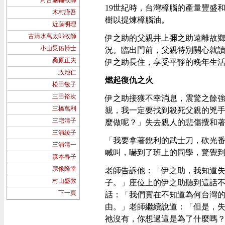
河合龜輔牧師
19世紀時，台灣樟腦的產量豐盛
木村謹吾
樹以提煉樟腦油。
近藤明理
古清水萬太郎牧師
伊之助的父親井上彌之助遠離故
小山晃佑博士
況。臨出門前，父親特別關心就
桑原正夫
伊之助長住，享受平靜的晚年生
政池仁
燃起復仇之火
松田敏子
三田裕次
伊之助接獲不幸消息，震驚之餘
三橋萬利
親，我一定要找到殺死父親的兇
三宅清子
麼做呢？」失去親人的悲傷攪和
三浦綾子
「我要拿著銳利的武士刀，砍光
三浦清一
喊叫，嚇到了班上的同學，驚覺
森本春子
宗像隆幸
老師告訴他：「伊之助，我知道
村山盛敦
子。」座位上的伊之助聽到這話不禁喃
下一頁
話：「我們實在不知道為何台灣
由。」老師繼續說道：「但是，
祂沒有，你想過這是為了什麼嗎