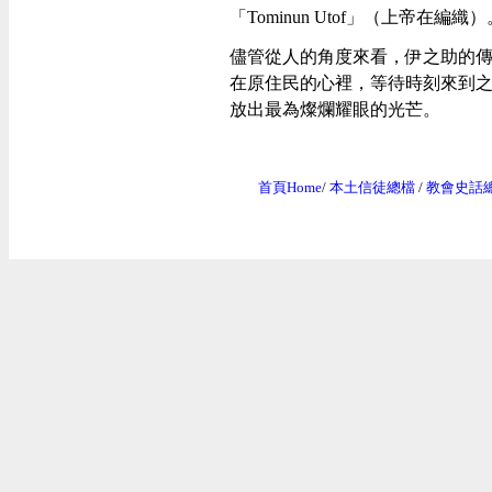
「Tominun Utof」（上帝在編織）
儘管從人的角度來看，伊之助的
在原住民的心裡，等待時刻來到之
放出最為燦爛耀眼的光芒。
首頁Home
/
本土信徒總檔
/
教會史話