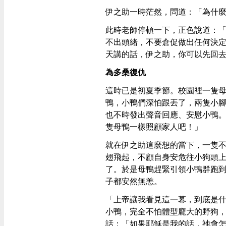
伊之助一時茫然，問道：「為什
此時老師停頓一下，正色說道：
不出頭緒，不要倉促做出任何決
天講的話，伊之助，你可以先回
為多桑復仇
這時已是初夏季節。校園裡一隻
鴨，小鴨們深怕跟丟了，兩隻小
也不時發出聲音回應、安慰小鴨
隻母鴨一樣照顧家人吧！」
就在伊之助這麼想的當下，一隻
翅飛起，不顧自身安危往小狗頭
了。於是母鴨趕緊引領小鴨群跑
子都安然無恙。
「上帝讓我看見這一幕，到底是
小鴨，完全不怕體型龐大的野狗
話：「如果耶穌是我的話，祂會