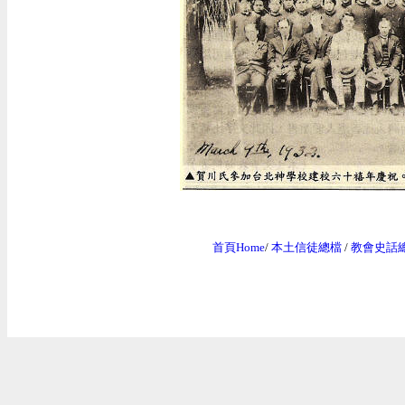
首頁Home
/
本土信徒總檔
/
教會史話