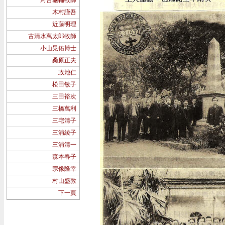
河合龜輔牧師
木村謹吾
近藤明理
古清水萬太郎牧師
小山晃佑博士
桑原正夫
政池仁
松田敏子
三田裕次
三橋萬利
三宅清子
三浦綾子
三浦清一
森本春子
宗像隆幸
村山盛敦
下一頁