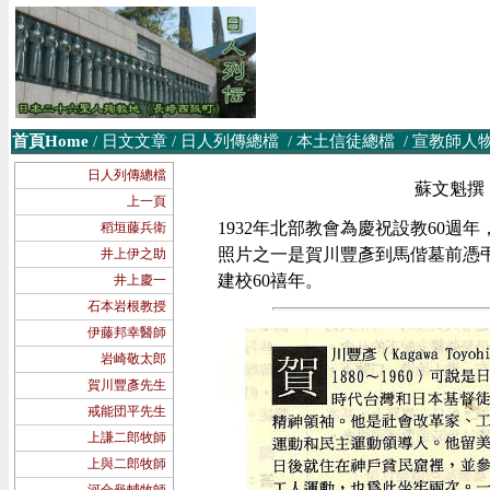
首頁Home
/
日文文章
/
日人列傳總檔
/
本土信徒
總檔
/
宣教師人
日人列傳總檔
蘇文魁撰 
上一頁
1932年北部教會為慶祝設教60週年，
稻垣藤兵衛
照片之一是賀川豐彥到馬偕墓前憑弔
井上伊之助
建校60禧年。
井上慶一
石本岩根教授
伊藤邦幸醫師
岩崎敬太郎
賀川豐彥先生
戒能団平先生
上謙二郎牧師
上與二郎牧師