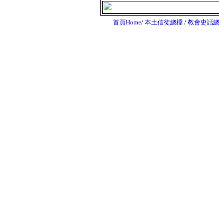
首頁Home
/
本土信徒總檔
/
教會史話