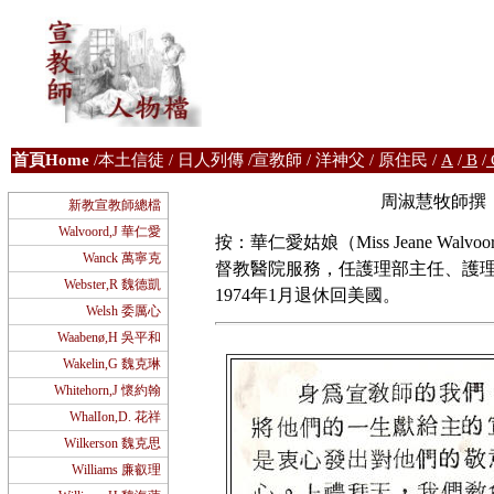
首
頁Home
/
本土信徒
/
日人列傳
/
宣教師
/
洋神父
/
原住民
/
A
/
B
/
周淑慧牧師撰 《
新教宣教師總檔
Walvoord,J 華仁愛
按：華仁愛姑娘（Miss Jeane Wa
Wanck 萬寧克
督教醫院服務，任護理部主任、護理
Webster,R 魏德凱
1974年1月退休回美國。
Welsh 委厲心
Waabenø,H 吳平和
Wakelin,G 魏克琳
Whitehorn,J 懷約翰
WhalIon,D. 花祥
Wilkerson 魏克思
Williams 廉叡理