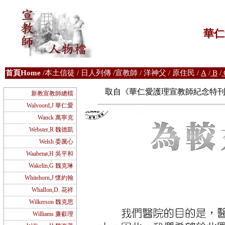
華仁
首
頁Home
/
本土信徒
/
日人列傳
/
宣教師
/
洋神父
/
原住民
/
A
/
B
/
取自《華仁愛護理宣教師紀念特刊》，
新教宣教師總檔
Walvoord,J 華仁愛
Wanck 萬寧克
Webster,R 魏德凱
Welsh 委厲心
Waabenø,H 吳平和
Wakelin,G 魏克琳
Whitehorn,J 懷約翰
WhalIon,D. 花祥
Wilkerson 魏克思
Williams 廉叡理