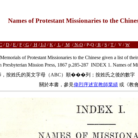
Names of Protestant Missionaries to the Chin
C
/
D
/
E
/
F
/
G
/
H
/
I-J
/
K
/
L
/
M
/
N-O
/ P-Q /
R
/
S
/
T
/ V /
W
morials of Protestant Missionaries to the Chinese given a list of their
 Presbyterian Mission Press, 1867 p.285-287 INDEX 1. Names of Mis
師，按姓氏的英文字母（ABC）順���列；按姓氏之後的數字
關於本書，參見
偉烈序述宣教師業績
或《教