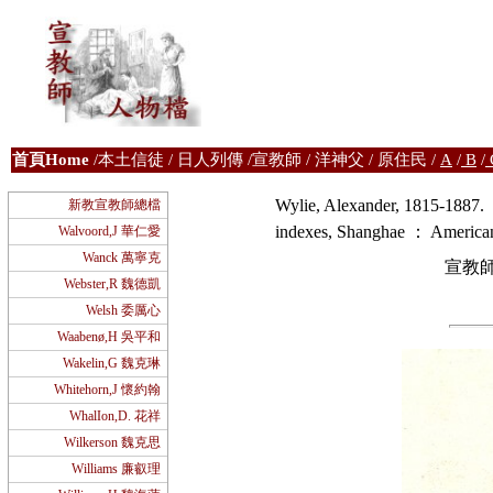
首
頁Home
/
本土信徒
/
日人列傳
/
宣教師
/
洋神父
/
原住民
/
A
/
B
/
Wylie, Alexander, 1815-1887. Me
新教宣教師總檔
indexes, Shanghae ： American
Walvoord,J 華仁愛
Wanck 萬寧克
宣教
Webster,R 魏德凱
Welsh 委厲心
Waabenø,H 吳平和
Wakelin,G 魏克琳
Whitehorn,J 懷約翰
WhalIon,D. 花祥
Wilkerson 魏克思
Williams 廉叡理