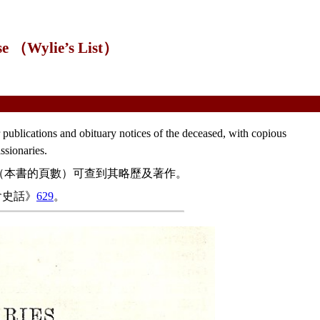
ese （Wylie’s List）
 publications and obituary notices of the deceased, with copious
sionaries.
（本書的頁數）可查到其略歷及著作。
會史話》
629
。