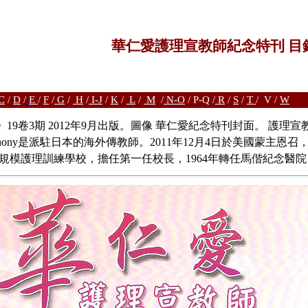
華仁愛護理宣教師紀念特刊 目
C
/
D
/
E
/
F
/
G
/
H
/
I-J
/
K
/
L
/
M
/
N-O
/ P-Q /
R
/
S
/
T
/ V /
W
3期 2012年9月出版。圖像 華仁愛紀念特刊封面。 護理宣教師華仁愛姑
hony是派駐日本的海外傳教師。2011年12月4日於美國蒙主恩召
具有規模護理訓練學校，擔任第一任校長，1964年轉任馬偕紀念醫院