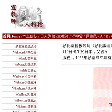
首
頁Home
/
本土信徒
/
日人列傳
/
宣教師
/
洋神父
/
原住民
/
A
/
B
/
彰化基督教醫院《彰化護理》19卷
新教宣教師總檔
月9日出生於日本，父親Ant
Walvoord,J 華仁愛
服務,，1955年彰基成立
Wanck 萬寧克
Webster,R 魏德凱
Welsh 委厲心
Waabenø,H 吳平和
Wakelin,G 魏克琳
Whitehorn,J 懷約翰
WhalIon,D. 花祥
Wilkerson 魏克思
Williams 廉叡理