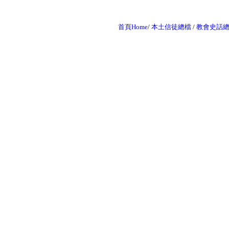
首頁Home
/
本土信徒總檔
/
教會史話