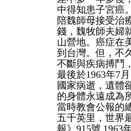
中得知患子宮癌
陪魏師母接受治
錢，魏牧師夫婦
山營地。癌症在
到台灣。但，不
不斷與疾病搏鬥
最後於1963年
國家病逝，遺體
的身體永遠成為
當時教會公報的
五千英里，世界
報》915號 1963年8