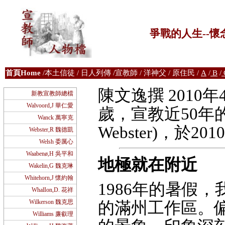
爭戰的人生--懷念魏德
首
頁Home
/
本土信徒
/
日人列傳
/
宣教師
/
洋神父
/
原住民
/
A
/
B
/
陳文逸撰 2010
新教宣教師總檔
Walvoord,J 華仁愛
歲，宣教近50年的魏德
Wanck 萬寧克
Webster)，於
Webster,R 魏德凱
Welsh 委厲心
Waabenø,H 吳平和
地極就在附近
Wakelin,G 魏克琳
Whitehorn,J 懷約翰
1986年的暑假
WhalIon,D. 花祥
Wilkerson 魏克思
的滿州工作區。
Williams 廉叡理