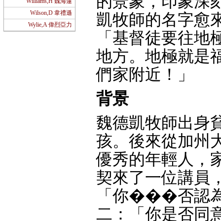
的景象，印象深
Williams,H 魏海蓮
Wilson,D 韋禮遜
凱牧師的名字愈
Wylie,A 偉烈亞力
「基督徒要往地
地方。地極就是
們家附近！」
背景
魏德凱牧師出身
孩。後來從加州
優秀的年輕人，
契來了一位講員
「你���否認
二：「你是否同