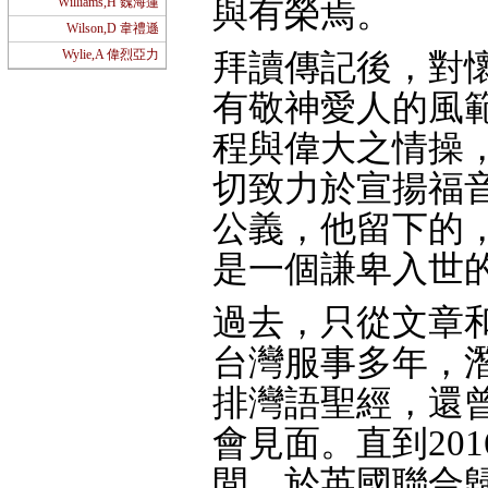
與有榮焉。
Williams,H 魏海蓮
Wilson,D 韋禮遜
Wylie,A 偉烈亞力
拜讀傳記後，對
有敬神愛人的風
程與偉大之情操
切致力於宣揚福
公義，他留下的
是一個謙卑入世
過去，只從文章
台灣服事多年，
排灣語聖經，還
會見面。直到20
間，於英國聯合歸