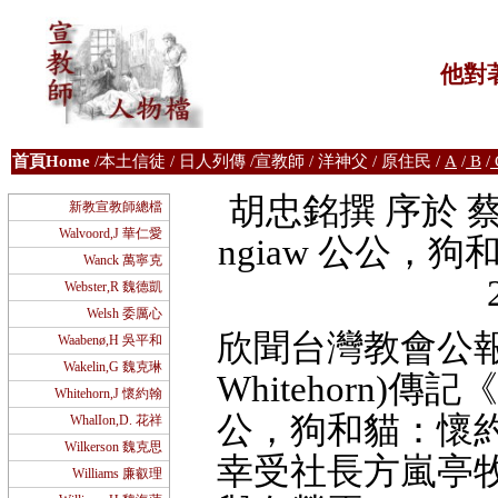
他對
首
頁Home
/
本土信徒
/
日人列傳
/
宣教師
/
洋神父
/
原住民
/
A
/
B
/
胡忠銘撰 序於 蔡依珊撰
新教宣教師總檔
Walvoord,J 華仁愛
ngiaw 公公
Wanck 萬寧克
Webster,R 魏德凱
Welsh 委厲心
欣聞台灣教會公報社出
Waabenø,H 吳平和
Wakelin,G 魏克琳
Whitehorn)傳記《ti
Whitehorn,J 懷約翰
公，狗和貓：懷
WhalIon,D. 花祥
Wilkerson 魏克思
幸受社長方嵐亭
Williams 廉叡理