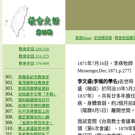
首頁Home
/
史話總目錄
/
教會史話題
教會史話 326-350
教會史話 351-375
1871
年
7
月
16
日，李庥牧師
教會史話 376-400
Messenger,Dec.1871,p.277
）
馬雅各紀念教會史
李文盛
(
李槌的學名
)
去世時
黃茂卿抱住教會史
欽佩茂卿博采資料
盛（槌叔）於同治
10
年
5
月
甘姑娘手交壹「手冊」
1837
年）。共有廿多年擔
資料館藏使信月刊
病、身體衰弱，約
2
個月前
追尋巴克禮的遺物
（陽曆
8
月
5
日）離開世間
在巴克禮書架上的
黃武東晚年的心願
我試查閱《台南教士會議
「長榮中學百年史」
頭（第
6
次會議）、
1878
年
教土會議設男中學
長老教中學招生了