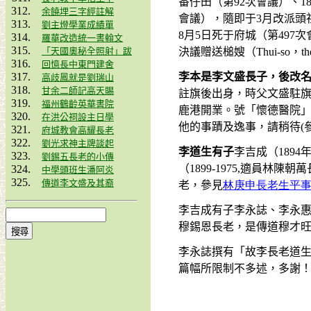
番仔田（第
92
次會議）、
1
余饒埋三字經註解
會議），隨即于
3
月改派頭
劉主燈學業成績單
8
月
5
日死于府城（第
497
次
羅華改造統一書翰文
「天國奧秘全照射」跋
決議贈送槌嫂（
Thui-so
，
th
回憶長中東門建舍
李本是李文盛長子，後改
高歧鳳就是劉瑞山
甘余二師記高天賜
註旗後出身，時父文盛駐
福州鶴齡英華書院
鹿港開業。號「懷德醫院
在洪公祠設主日學
他的事蹟及逸事，請稍待
(
府城教會高耀長老
劉光求神主牌談起
李道生有子
李吉成（
1894
劉錫五長老的小傳
（
1899-1975,
適員林陳朝萬
中學頭班生潘阿炎
傳道李文盛及其裔
老，參見
林庚申長老生平
李吉成有子李永誌、李永
穆錫恩長老，是傳道穆才
李永誌撰有「故李長老道
篇幅所限制不多述，多謝